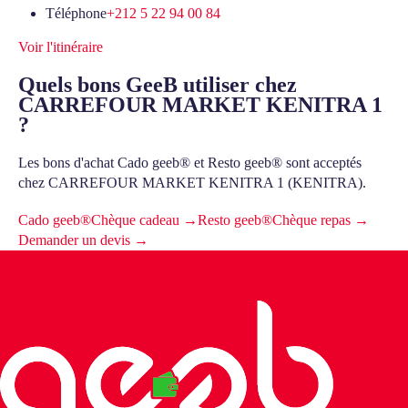
Téléphone
+212 5 22 94 00 84
Voir l'itinéraire
Quels bons GeeB utiliser chez
CARREFOUR MARKET KENITRA 1
?
Les bons d'achat Cado geeb® et Resto geeb® sont acceptés
chez CARREFOUR MARKET KENITRA 1 (KENITRA).
Cado geeb®
Chèque cadeau →
Resto geeb®
Chèque repas →
Demander un devis →