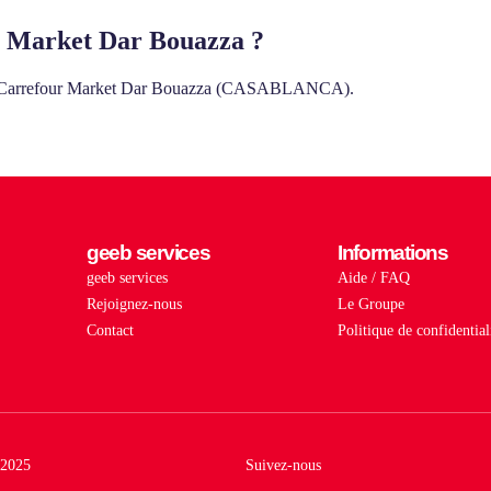
r Market Dar Bouazza ?
hez Carrefour Market Dar Bouazza (CASABLANCA).
geeb services
Informations
geeb services
Aide / FAQ
Rejoignez-nous
Le Groupe
Contact
Politique de confidential
2025
Suivez-nous