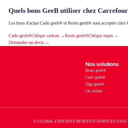
Quels bons GeeB utiliser chez Carrefou
Les bons d'achat Cado geeb® et Resto geeb® sont acceptés c
Cado geeb®
Chèque cadeau →
Resto geeb®
Chèque repas →
Demander un devis →
Nos solutions
Resto geeb®
Cado geeb®
Digi geeb®
Où utiliser
© GLOBAL EXPENSES BENEFITS SERVICES SASU 