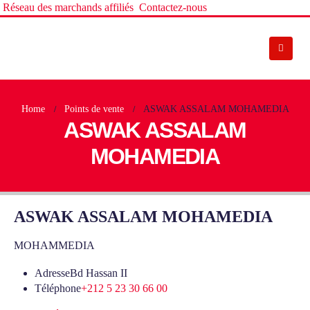
Réseau des marchands affiliés
Contactez-nous
Home
Points de vente
ASWAK ASSALAM MOHAMEDIA
ASWAK ASSALAM
MOHAMEDIA
ASWAK ASSALAM MOHAMEDIA
MOHAMMEDIA
Adresse
Bd Hassan II
Téléphone
+212 5 23 30 66 00