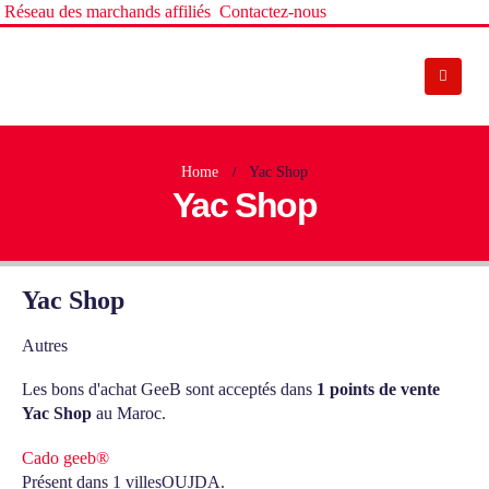
Réseau des marchands affiliés
Contactez-nous
Home
Yac Shop
Yac Shop
Yac Shop
Autres
Les bons d'achat GeeB sont acceptés dans
1 points de vente
Yac Shop
au Maroc.
Cado geeb®
Présent dans 1 villes
OUJDA.