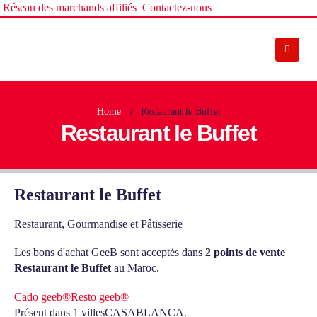
Réseau des marchands affiliés
Contactez-nous
Home
Restaurant le Buffet
Restaurant le Buffet
Restaurant le Buffet
Restaurant, Gourmandise et Pâtisserie
Les bons d'achat GeeB sont acceptés dans
2 points de vente
Restaurant le Buffet
au Maroc.
Cado geeb®
Resto geeb®
Présent dans 1 villes
CASABLANCA.