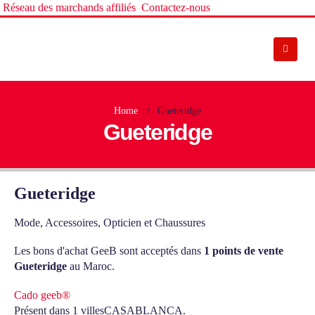
Réseau des marchands affiliés
Contactez-nous
Home
Gueteridge
Gueteridge
Gueteridge
Mode, Accessoires, Opticien et Chaussures
Les bons d'achat GeeB sont acceptés dans
1 points de vente
Gueteridge
au Maroc.
Cado geeb®
Présent dans 1 villes
CASABLANCA.